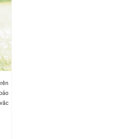
rên
 bảo
 vắc