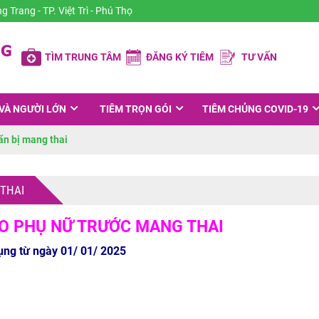
Trang - TP. Việt Trì - Phú Thọ
TÌM TRUNG TÂM
ĐĂNG KÝ TIÊM
TƯ VẤN
VÀ NGƯỜI LỚN
TIÊM TRỌN GÓI
TIÊM CHỦNG COVID-19
ẩn bị mang thai
 THAI
HO PHỤ NỮ TRƯỚC MANG THAI
ụng từ ngày 01/ 01/ 2025