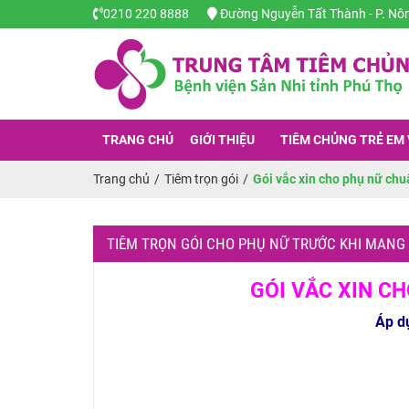
0210 220 8888
Đường Nguyễn Tất Thành - P. Nông 
TRANG CHỦ
GIỚI THIỆU
TIÊM CHỦNG TRẺ EM 
Trang chủ
/
Tiêm trọn gói
/
Gói vắc xin cho phụ nữ chu
TIÊM TRỌN GÓI CHO PHỤ NỮ TRƯỚC KHI MANG
GÓI VẮC XIN C
Áp d