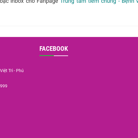
oặc inbox cho Fanpage
Trung tâm tiêm chủng - Bệnh 
FACEBOOK
iệt Trì - Phú
9999