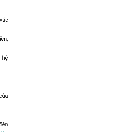
 vắc
iền,
i hệ
 của
đến