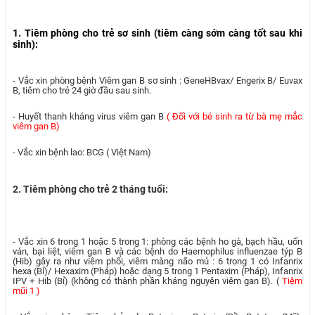
1. Tiêm phòng cho trẻ sơ sinh (tiêm càng sớm càng tốt sau khi
sinh):
- Vắc xin phòng bệnh Viêm gan B sơ sinh : GeneHBvax/ Engerix B/ Euvax
B, tiêm cho trẻ 24 giờ đầu sau sinh.
- Huyết thanh kháng virus viêm gan B
( Đối với bé sinh ra từ bà mẹ mắc
viêm gan B)
- Vắc xin bệnh lao: BCG ( Việt Nam)
2. Tiêm phòng cho trẻ 2 tháng tuổi:
- Vắc xin 6 trong 1 hoặc 5 trong 1: phòng các bệnh ho gà, bạch hầu, uốn
ván, bại liệt, viêm gan B và các bệnh do Haemophilus influenzae týp B
(Hib) gây ra như viêm phổi, viêm màng não mủ : 6 trong 1 có Infanrix
hexa (Bỉ)/ Hexaxim (Pháp) hoặc dạng 5 trong 1 Pentaxim (Pháp), Infanrix
IPV + Hib (Bỉ) (không có thành phần kháng nguyên viêm gan B). (
Tiêm
mũi 1 )