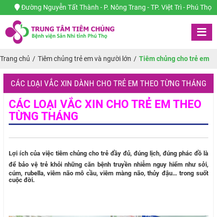
Đường Nguyễn Tất Thành - P. Nông Trang - TP. Việt Trì - Phú Thọ
Trang chủ
/
Tiêm chủng trẻ em và người lớn
/
Tiêm chủng cho trẻ em
CÁC LOẠI VẮC XIN DÀNH CHO TRẺ EM THEO TỪNG THÁNG
CÁC LOẠI VẮC XIN CHO TRẺ EM THEO
TỪNG THÁNG
Lợi ích của việc tiêm chủng cho trẻ đầy đủ, đúng lịch, đúng phác đồ là
để bảo vệ trẻ khỏi những căn bệnh
truyền nhiễm nguy hiểm như sởi,
cúm, rubella, viêm não mô cầu, viêm màng não, thủy đậu… trong suốt
cuộc đời.