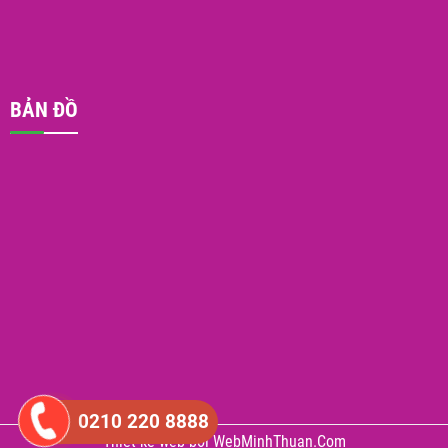
BẢN ĐỒ
0210 220 8888
Thiết kế web
bởi
WebMinhThuan.Com