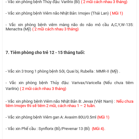
- Vắc xin phòng bệnh Thủy đậu: Varilrix (Bỉ)
( 2 mũi cách nhau 3 tháng)
- Vắc xin phòng bệnh Viêm não Nhật Bản: Imojev (Thái Lan)
( Mũi 1)
- Vắc xin phòng bệnh viêm màng não do não mô cầu A,C,Y,W-135:
Menactra (Mỹ)
( 2 mũi cách nhau 3 tháng)
7. Tiêm phòng cho trẻ 12 - 15 tháng tuổi:
- Vắc xin 3 trong 1 phòng bệnh Sởi, Quai bị, Rubella : MMR-II (Mỹ) .
- Vắc xin phòng bệnh Thủy đậu: Varivax/Varicella (Nếu chưa tiêm
Varilrix)
( 2 mũi cách nhau 3 tháng)
- Vắc xin phòng bệnh Viêm não Nhật Bản B: Jevax (Việt Nam) :
Nếu chưa
tiêm Imojev thì sẽ tiêm 2 mũi, cách nhau 1 – 2 tuần.
- Vắc xin phòng bệnh Viêm gan A: Avaxim 80U/0.5ml
(Mũi 1)
- Vắc xin Phế cầu : Synflorix (Bỉ)/Prevenar 13 (Bỉ)
(Mũi 4).