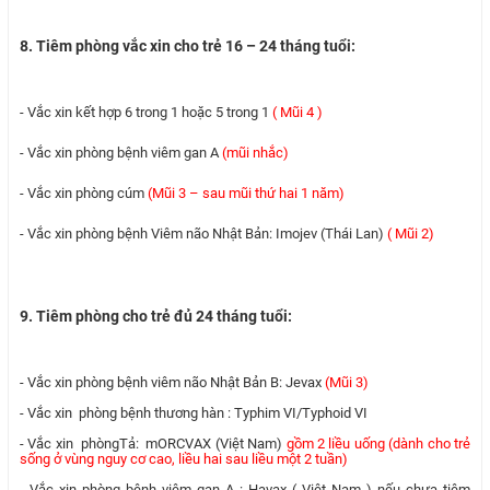
8. Tiêm phòng vắc xin cho trẻ 16 – 24 tháng tuổi:
- Vắc xin kết hợp 6 trong 1 hoặc 5 trong 1
( Mũi 4 )
- Vắc xin phòng bệnh viêm gan A
(mũi nhắc)
- Vắc xin phòng cúm
(Mũi 3 – sau mũi thứ hai 1 năm)
- Vắc xin phòng bệnh Viêm não Nhật Bản: Imojev (Thái Lan)
( Mũi 2)
9. Tiêm phòng cho trẻ đủ 24 tháng tuổi:
- Vắc xin phòng bệnh viêm não Nhật Bản B: Jevax
(Mũi 3)
- Vắc xin phòng bệnh thương hàn : Typhim VI/Typhoid VI
- Vắc xin phòngTả: mORCVAX (Việt Nam)
gồm 2 liều uống (dành cho trẻ
sống ở vùng nguy cơ cao, liều hai sau liều một 2 tuần)
- Vắc xin phòng bệnh viêm gan A : Havax ( Việt Nam ) nếu chưa tiêm