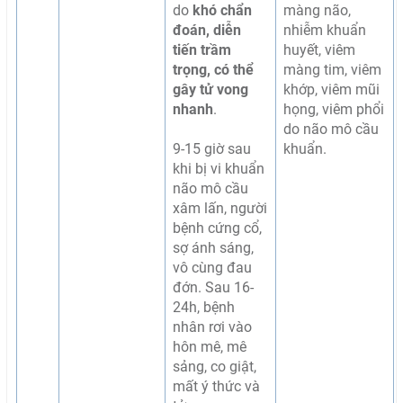
do
khó chẩn
màng não,
đoán, diễn
nhiễm khuẩn
tiến trầm
huyết, viêm
trọng, có thể
màng tim, viêm
gây tử vong
khớp, viêm mũi
nhanh
.
họng, viêm phổi
do não mô cầu
9-15 giờ sau
khuẩn.
khi bị vi khuẩn
não mô cầu
xâm lấn, người
bệnh cứng cổ,
sợ ánh sáng,
vô cùng đau
đớn. Sau 16-
24h, bệnh
nhân rơi vào
hôn mê, mê
sảng, co giật,
mất ý thức và