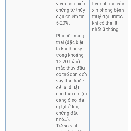
viêm não biến
tiêm phòng vắc
chứng từ thủy
xin phòng bệnh
đậu chiếm từ
thuỷ đậu trước
5-20%.
khi có thai ít
nhất 3 tháng.
Phụ nữ mang
thai (đặc biệt
là khi thai kỳ
trong khoảng
13-20 tuần)
mắc thủy đậu
có thể dẫn đến
sảy thai hoặc
để lại dị tật
cho thai nhi (dị
dạng ở sọ, đa
dị tật ở tim,
chứng đầu
nhỏ…).
Trẻ sơ sinh