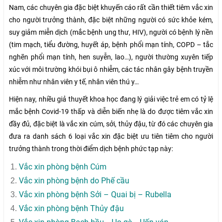
Nam, các chuyên gia đặc biệt khuyến cáo rất cần thiết tiêm vắc xin
cho người trưởng thành, đặc biệt những người có sức khỏe kém,
suy giảm miễn dịch (mắc bệnh ung thư, HIV), người có bệnh lý nền
(tim mạch, tiểu đường, huyết áp, bệnh phổi mạn tính, COPD – tắc
nghẽn phổi mạn tính, hen suyễn, lao…), người thường xuyên tiếp
xúc với môi trường khói bụi ô nhiễm, các tác nhân gây bệnh truyền
nhiễm như nhân viên y tế, nhân viên thú y…
Hiện nay, nhiều giả thuyết khoa học đang lý giải việc trẻ em có tỷ lệ
mắc bệnh Covid-19 thấp và diễn biến nhẹ là do được tiêm vắc xin
đầy đủ, đặc biệt là vắc xin cúm, sởi, thủy đậu, từ đó các chuyên gia
đưa ra danh sách 6 loại vắc xin đặc biệt ưu tiên tiêm cho người
trưởng thành trong thời điểm dịch bệnh phức tạp này:
Vắc xin phòng bệnh Cúm
Vắc xin phòng bệnh do Phế cầu
Vắc xin phòng bệnh Sởi – Quai bị – Rubella
Vắc xin phòng bệnh Thủy đậu