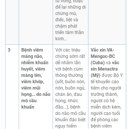
tử vong, hoặc
để lại những di
chứng mù,
điếc, liệt và
chậm phát
triển tâm thần
kinh…
3
B
ệnh viêm
Với các triệu
Vắc xin VA-
màng não,
chứng sớm rất
Mengoc-BC
nhiễm khuẩn
dễ nhầm lẫn
(Cuba)
và
vắc
huyết, viêm
với bệnh cúm
xin Menactra
màng tim,
thông thường
(Mỹ)
được Bộ Y
viêm khớp,
(sốt, buồn nôn,
tế khuyến cáo
viêm mũi
nôn, buồn ngủ,
tiêm cho người
họng…
do
não
chán ăn, đau
trưởng thành,
mô cầu
họng, nhức
người có hệ
khuẩn
đầu…), bệnh
miễn dịch kém,
do não mô cầu
người cao tuổi
khuẩn đặc biệt
để phòng các
nguy hiểm
bệnh viêm