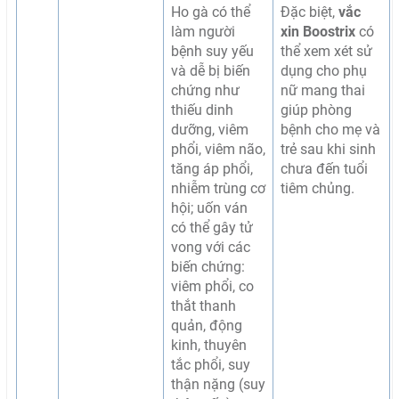
Ho gà có thể
Đặc biệt,
vắc
làm người
xin Boostrix
có
bệnh suy yếu
thể xem xét sử
và dễ bị biến
dụng cho phụ
chứng như
nữ mang thai
thiếu dinh
giúp phòng
dưỡng,
viêm
bệnh cho mẹ và
phổi, viêm não,
trẻ sau khi sinh
tăng áp phổi,
chưa đến tuổi
nhiễm trùng cơ
tiêm chủng.
hội
; uốn ván
có thể gây tử
vong với các
biến chứng:
viêm phổi, co
thắt thanh
quản, động
kinh, thuyên
tắc phổi, suy
thận nặng (suy