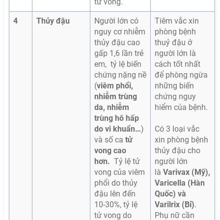
tử vong.
4
Thủy đậu
Người lớn có
Tiêm vắc xin
nguy cơ nhiễm
phòng bệnh
thủy đậu cao
thuỷ đậu ở
gấp 1,6 lần trẻ
người lớn là
em, tỷ lệ biến
cách tốt nhất
chứng nặng nề
để phòng ngừa
(
viêm phổi,
những biến
nhiễm trùng
chứng nguy
da, nhiễm
hiểm của bệnh.
trùng hô hấp
do vi khuẩn…
)
Có 3 loại vắc
và số ca
tử
xin phòng bệnh
vong cao
thủy đậu cho
hơn.
Tỷ lệ tử
người lớn
vong của viêm
là
Varivax (Mỹ),
phổi do thủy
Varicella (Hàn
đậu lên đến
Quốc) và
10-30%, tỷ lệ
Varilrix (Bỉ)
.
tử vong do
Phụ nữ cần