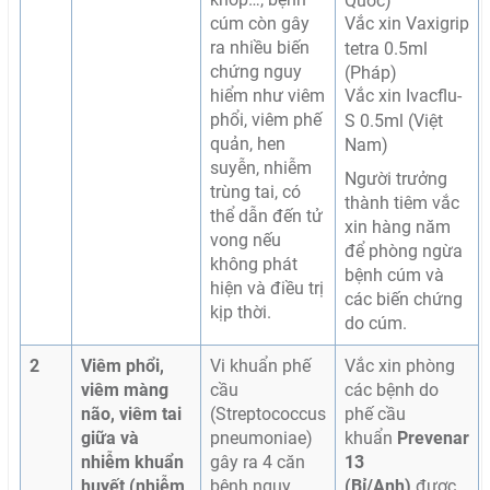
cúm còn gây
Vắc xin Vaxigrip
ra nhiều biến
tetra 0.5ml
chứng nguy
(Pháp)
hiểm như viêm
Vắc xin Ivacflu-
phổi, viêm phế
S 0.5ml (Việt
quản, hen
Nam)
suyễn, nhiễm
Người trưởng
trùng tai, có
thành tiêm vắc
thể dẫn đến tử
xin hàng năm
vong nếu
để phòng ngừa
không phát
bệnh cúm và
hiện và điều trị
các biến chứng
kịp thời.
do cúm.
2
Viêm phổi,
Vi khuẩn phế
Vắc xin phòng
viêm màng
cầu
các bệnh do
não, viêm tai
(Streptococcus
phế cầu
giữa và
pneumoniae)
khuẩn
Prevenar
nhiễm khuẩn
gây ra 4 căn
13
huyết (nhiễm
bệnh nguy
(Bỉ/Anh)
được