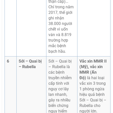
thận cấp)…
Chỉ trong năm
2017, thế giới
ghi nhận
38.000 người
chết vì uốn
ván và 8.819
trường hợp
mắc bệnh
bạch hầu.
6
Sởi – Quai bị
Sởi – Quai bị
Vắc xin MMR II
– Rubella
– Rubella là
(Mỹ), vắc xin
các bệnh
MMR (Ấn
truyền nhiễm
Độ)
là hai loại
cấp tính với
vắc xin 3 trong
nguy cơ lây
1 phòng ngừa
lan nhanh,
hiệu quả bệnh
gây ra nhiều
Sởi – Quai bị –
biến chứng
Rubella cho
nguy hiểm
người lớn.