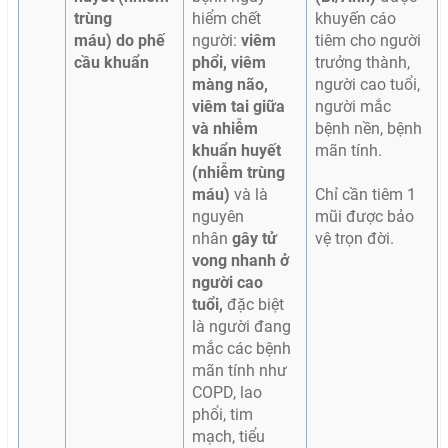
trùng
hiểm chết
khuyến cáo
máu)
do
phế
người:
viêm
tiêm cho người
cầu khuẩn
phổi, viêm
trưởng thành,
màng não,
người cao tuổi,
viêm tai giữa
người mắc
và nhiễm
bệnh nền, bệnh
khuẩn huyết
mãn tính.
(nhiễm trùng
máu)
và là
Chỉ cần tiêm 1
nguyên
mũi được bảo
nhân
gây tử
vệ trọn đời.
vong nhanh ở
người cao
tuổi,
đặc biệt
là người đang
mắc các bệnh
mãn tính như
COPD, lao
phổi, tim
mạch, tiểu