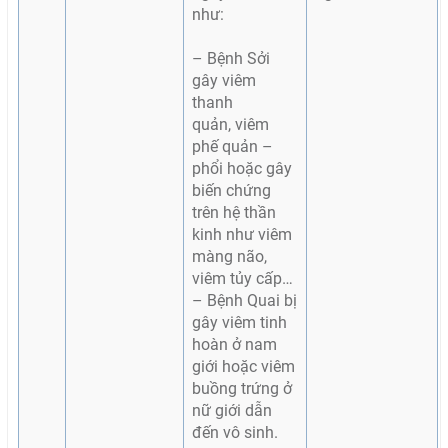
như:
– Bệnh Sởi
gây viêm
thanh
quản,
viêm
phế quản –
phổi
hoặc gây
biến chứng
trên hệ thần
kinh như
viêm
màng não
,
viêm tủy cấp…
– Bệnh Quai bị
gây viêm tinh
hoàn ở nam
giới hoặc viêm
buồng trứng ở
nữ giới
dẫn
đến vô sinh.