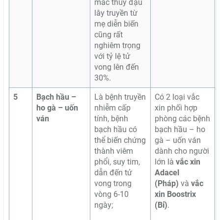
mắc thủy đậu
lây truyền từ
mẹ diễn biến
cũng rất
nghiêm trọng
với tỷ lệ tử
vong lên đến
30%.
5
Bạch hầu –
Là bệnh truyền
Có 2 loại vắc
ho gà – uốn
nhiễm cấp
xin phối hợp
ván
tính, bệnh
phòng các bệnh
bạch hầu có
bạch hầu – ho
thể biến chứng
gà – uốn ván
thành viêm
dành cho người
phổi, suy tim,
lớn là
vắc xin
dẫn đến tử
Adacel
vong trong
(Pháp)
và
vắc
vòng 6-10
xin Boostrix
ngày;
(Bỉ)
.