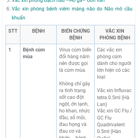
Vắc xin phòng Bạch hầu –
Ho gà
–
Uốn ván
Vắc xin phòng bệnh viêm màng não do Não mô cầu
khuẩn
STT
BỆNH
BIẾN CHỨNG
VẮC XIN
BỆNH
PHÒNG BỆNH
1
Bệnh cúm
Virus cúm biến
Các vắc xin
mùa
đổi hàng năm
phòng cúm
nên được gọi
dành cho người
là cúm mùa.
lớn hiện có các
loại:
Không chỉ gây
ra tình trạng
Vắc xin Influvac
sốt cao đột
tetra 0.5ml (Hà
ngột, ớn lạnh,
Lan)
ho khan, nhức
Vắc xin GC Flu /
đầu, sổ mũi,
GC Flu
đau họng và
Quadrivalent
đau cơ và
0.5ml (Hàn
khớp…, bệnh
Quốc)