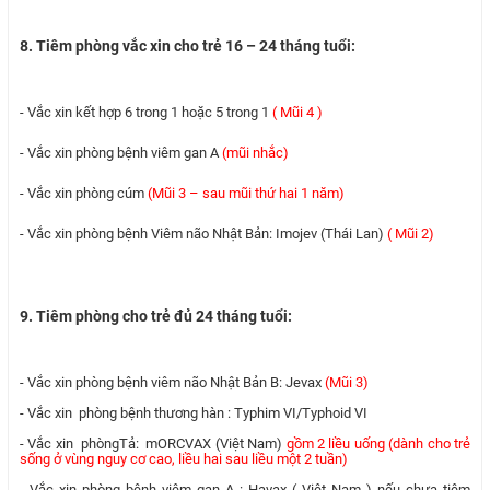
8. Tiêm phòng vắc xin cho trẻ 16 – 24 tháng tuổi:
- Vắc xin kết hợp 6 trong 1 hoặc 5 trong 1
( Mũi 4 )
- Vắc xin phòng bệnh viêm gan A
(mũi nhắc)
- Vắc xin phòng cúm
(Mũi 3 – sau mũi thứ hai 1 năm)
- Vắc xin phòng bệnh Viêm não Nhật Bản: Imojev (Thái Lan)
( Mũi 2)
9. Tiêm phòng cho trẻ đủ 24 tháng tuổi:
- Vắc xin phòng bệnh viêm não Nhật Bản B: Jevax
(Mũi 3)
- Vắc xin phòng bệnh thương hàn : Typhim VI/Typhoid VI
- Vắc xin phòngTả: mORCVAX (Việt Nam)
gồm 2 liều uống (dành cho trẻ
sống ở vùng nguy cơ cao, liều hai sau liều một 2 tuần)
- Vắc xin phòng bệnh viêm gan A : Havax ( Việt Nam ) nếu chưa tiêm