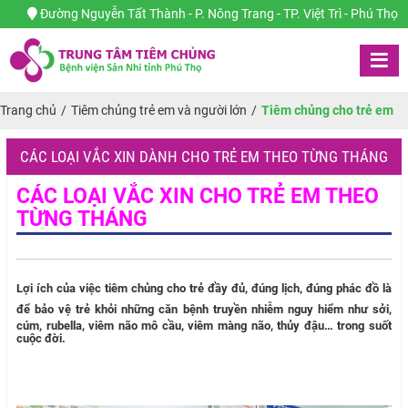
Đường Nguyễn Tất Thành - P. Nông Trang - TP. Việt Trì - Phú Thọ
Trang chủ
/
Tiêm chủng trẻ em và người lớn
/
Tiêm chủng cho trẻ em
CÁC LOẠI VẮC XIN DÀNH CHO TRẺ EM THEO TỪNG THÁNG
CÁC LOẠI VẮC XIN CHO TRẺ EM THEO
TỪNG THÁNG
Lợi ích của việc tiêm chủng cho trẻ đầy đủ, đúng lịch, đúng phác đồ là
để bảo vệ trẻ khỏi những căn bệnh
truyền nhiễm nguy hiểm như sởi,
cúm, rubella, viêm não mô cầu, viêm màng não, thủy đậu… trong suốt
cuộc đời.