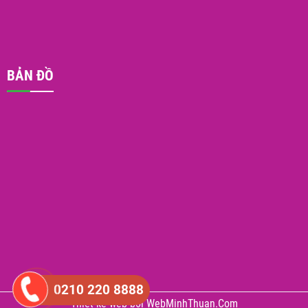
BẢN ĐỒ
0210 220 8888
Thiết kế web
bởi
WebMinhThuan.Com