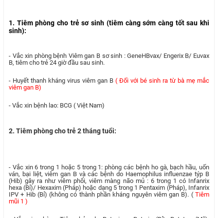
1. Tiêm phòng cho trẻ sơ sinh (tiêm càng sớm càng tốt sau khi
sinh):
- Vắc xin phòng bệnh Viêm gan B sơ sinh : GeneHBvax/ Engerix B/ Euvax
B, tiêm cho trẻ 24 giờ đầu sau sinh.
- Huyết thanh kháng virus viêm gan B
( Đối với bé sinh ra từ bà mẹ mắc
viêm gan B)
- Vắc xin bệnh lao: BCG ( Việt Nam)
2. Tiêm phòng cho trẻ 2 tháng tuổi:
- Vắc xin 6 trong 1 hoặc 5 trong 1: phòng các bệnh ho gà, bạch hầu, uốn
ván, bại liệt, viêm gan B và các bệnh do Haemophilus influenzae týp B
(Hib) gây ra như viêm phổi, viêm màng não mủ : 6 trong 1 có Infanrix
hexa (Bỉ)/ Hexaxim (Pháp) hoặc dạng 5 trong 1 Pentaxim (Pháp), Infanrix
IPV + Hib (Bỉ) (không có thành phần kháng nguyên viêm gan B). (
Tiêm
mũi 1 )