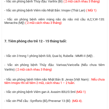
- Vắc xin phòng bệnh Thủy đậu: Varilrix (Bỉ)
( 2 mũi cách nhau 3 tháng)
- Vắc xin phòng bệnh Viêm não Nhật Bản: Imojev (Thái Lan)
( Mũi 1)
- Vắc xin phòng bệnh viêm màng não do não mô cầu A,C,Y,W-135:
Menactra (Mỹ)
( 2 mũi cách nhau 3 tháng)
7. Tiêm phòng cho trẻ 12 - 15 tháng tuổi:
- Vắc xin 3 trong 1 phòng bệnh Sởi, Quai bị, Rubella : MMR-II (Mỹ) .
- Vắc xin phòng bệnh Thủy đậu: Varivax/Varicella (Nếu chưa tiêm
Varilrix)
( 2 mũi cách nhau 3 tháng)
- Vắc xin phòng bệnh Viêm não Nhật Bản B: Jevax (Việt Nam) :
Nếu chưa
tiêm Imojev thì sẽ tiêm 2 mũi, cách nhau 1 – 2 tuần.
- Vắc xin phòng bệnh Viêm gan A: Avaxim 80U/0.5ml
(Mũi 1)
- Vắc xin Phế cầu : Synflorix (Bỉ)/Prevenar 13 (Bỉ)
(Mũi 4).